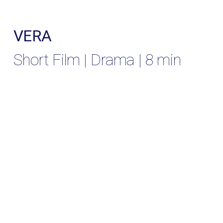
VERA
Short Film | Drama | 8 min
Vera vuelve a casa. Al lugar que la vio nacer. Al lugar
donde paso gran parte de su infancia. Y el lugar que
la vio irse. Vera se reencuentra con la raíces de su
memoria, pero las cosas no son como ellas las
recordaba.