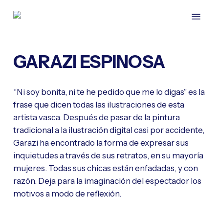
Skip
Menu
to
main
content
GARAZI ESPINOSA
“Ni soy bonita, ni te he pedido que me lo digas” es la
frase que dicen todas las ilustraciones de esta
artista vasca. Después de pasar de la pintura
tradicional a la ilustración digital casi por accidente,
Garazi ha encontrado la forma de expresar sus
inquietudes a través de sus retratos, en su mayoría
mujeres. Todas sus chicas están enfadadas, y con
razón. Deja para la imaginación del espectador los
motivos a modo de reflexión.