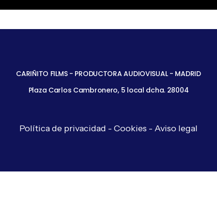
MUSEO
DEL
COBERTURAS
TRAJE
O
MUSEO DEL 
–
ALVARADO
ALVARADO –
CARIÑITO FILMS - PRODUCTORA AUDIOVISUAL - MADRID
–
BAJA
Plaza Carlos Cambronero, 5 local dcha. 28004
COSTURA
Política de privacidad
-
Cookies
-
Aviso legal