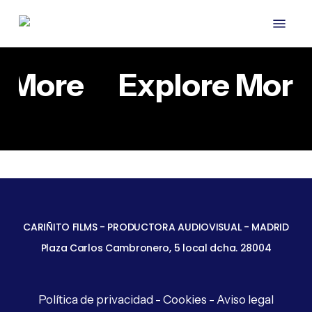
Skip
Menu
to
main
content
e More
Explore More
COMICOS
TRES
CONTRA
COBERTURAS
HERMANAS
EL
CORPORATIVOS
COMICOS CONTRA EL
LIBRERIA
HAMBRE
TRES HERMANAS LIBRERIA
HAMBRE
CARIÑITO FILMS - PRODUCTORA AUDIOVISUAL - MADRID
Plaza Carlos Cambronero, 5 local dcha. 28004
Política de privacidad
-
Cookies
-
Aviso legal