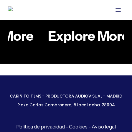
Skip
Menu
to
main
content
 More
Explore More
CORPORATIVO
RED
–
CORPORATIVOS
BULL
MUSEO
MOTION GRAPHICS
CORPORATIVO – MUSEO
ICO
RED BULL
–
ICO – EXPO BALKRISHNA
EXPO
CARIÑITO FILMS - PRODUCTORA AUDIOVISUAL - MADRID
BALKRISHNA
DOSHI
Plaza Carlos Cambronero, 5 local dcha. 28004
DOSHI
Política de privacidad
-
Cookies
-
Aviso legal