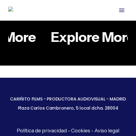
Skip
Menu
to
main
content
e More
Explore More
MDT
CARIÑITO
FERRATER
COBERTURAS
CORPORATIVOS
CORPORATIVOS
MDT FERRATER
CARIÑITO
CARIÑITO FILMS - PRODUCTORA AUDIOVISUAL - MADRID
Plaza Carlos Cambronero, 5 local dcha. 28004
Política de privacidad
-
Cookies
-
Aviso legal