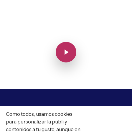
Play Video
Play Video
CARIÑITO FILMS - PRODUCTORA AUDIOVISUAL - MADRID
Como todos, usamos cookies
Plaza Carlos Cambronero, 5 local dcha. 28004
para personalizar la publi y
contenidos a tu gusto, aunque en